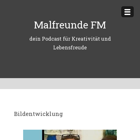
Zum
Inhalt
Malfreunde FM
springen
dein Podcast für Kreativität und
Lebensfreude
Bildentwicklung