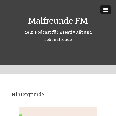
Zum
Inhalt
Malfreunde FM
springen
dein Podcast für Kreativität und
Lebensfreude
Hintergründe