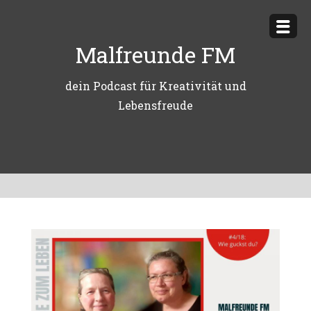
Zum
Inhalt
Malfreunde FM
springen
dein Podcast für Kreativität und
Lebensfreude