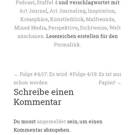
Podcast
,
Staffel 4
und verschlagwortet mit
Art Journal
,
Art Journaling
,
Inspiration
,
Kreasphäre
,
Künstlerblick
,
Malfreunde
,
Mixed Media
,
Perspektive
,
Sichtweise
,
Welt
anschauen
. Lesezeichen erstellen für den
Permalink.
Beitragsnavigation
←
Folge #4/17: Es wird
#Folge 4/19: Es ist nur
schon werden
Papier!
→
Schreibe einen
Kommentar
Du musst
angemeldet
sein, um einen
Kommentar abzugeben.