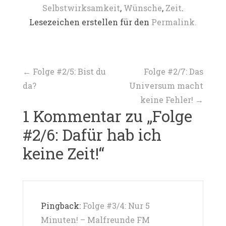
Selbstwirksamkeit
,
Wünsche
,
Zeit
.
Lesezeichen erstellen für den
Permalink.
Beitragsnavigation
←
Folge #2/5: Bist du
Folge #2/7: Das
da?
Universum macht
keine Fehler!
→
1 Kommentar zu „
Folge
#2/6: Dafür hab ich
keine Zeit!
“
Pingback:
Folge #3/4: Nur 5
Minuten! – Malfreunde FM