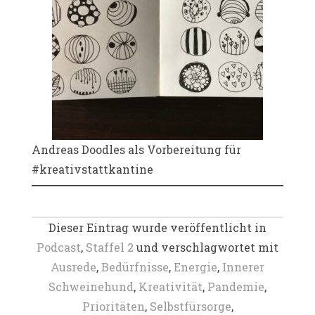
Andreas Doodles als Vorbereitung für
#kreativstattkantine
Dieser Eintrag wurde veröffentlicht in
Podcast
,
Staffel 2
und verschlagwortet mit
Ausrede
,
Bedürfnisse
,
Energie
,
Innerer
Schweinehund
,
Kreativität
,
Pandemie
,
Prioritäten
,
Selbstfürsorge
,